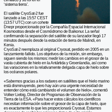
‘sistema tierra’.
El satélite CryoSat-2 fue
lanzado a las 15:57 CEST
(13:57 UTC) con un cohete
Dnepr proporcionado por la Compañía Espacial Internacional
Kosmootras desde el Cosmódromo de Baikonur. La señal
confirmando la separación del satélite de su lanzador llegó 17
minutos después desde la estación de tierra de Malindi, en
Kenia.
CryoSat-2 reemplaza al original Cryosat, perdido en 2005 en un
lanzamiento fallido. Los objetivos de la misión, sin embargo,
siguen siendo los mismos: medir los cambios en el grosor de la
vasta cubierta de hielo en la Antártida y Groenlandia, así como
las variaciones en la relativamente delgada capa de hielo sobre
los océanos polares.
«Sabemos gracias a los radares en satélites que el hielo marino
está disminuyendo, pero hay aún una urgente necesidad de
entender cómo está cambiando el volumen de hielo», comentó
Volker Liebig, Director de Programas de Observación de la
Tierra de la ESA. «Para hacer estos cálculos los científicos
necesitan información sobre el grosor de la capa de hielo, que
es exactamente lo que les proporcionará Cryosat. Estamos