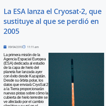
La ESA lanza el Cryosat-2, que
sustituye al que se perdió en
2005
09/04/2010
11:11 am
La primera misión de la
Agencia Espacial Europea
(ESA) dedicada al estudio
de la capa de hielo del
planeta fue lanzada ayer
con éxito desde Kazajstán.
Desde su órbita polar, los
datos que enviará CryoSat 2
a la Tierra proporcionarán
nuevas pistas sobre cómo la
cubierta de hielo terrestre se
ve afectado por el cambio
climático y su rol en el