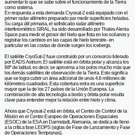
aumentar lo que se sabe sobre el funcionamiento de la Tierra
como sistema.
En respuesta a esta demanda Cryosat-2 está equipado con el
primer radar altímetro preparado par medir superficies heladas.
Su carga útil primaria, el sofisticado radar altímetro
interferométrico SIRAL, ha sido desarrollado por Thales Alenia
Space para medir el grosor del hielo que flota en los océanos y
registrar los cambios en las capas de hielo terrestre- en
particular en las costas de donde surgen los icebergs.
El satélite CryoSat-2 fuue construido por un consorcio liderado
por EADS Astrium. El satélite está en órbita polar y alcanza los
88º de latitud, es decir, se aproxima a los polos mucho más que
los demás satéllites de observación de la Tierra. Esto significa
que se logra cubrir un área adicional de unos 4.6 millones de
kilómetros cuadrados. Esta cobertura extra es una superficie
mayor que la de los 27 países de la Unión Europea. La
combinación de alta tecnología a bordo y órbita polar resulta
clave para entender mejor la relación entre hielo y clima.
Ahora que Cryosat-2 está en órbita, el Centro de Control de la
Misión en el Centro Europeo de Operaciones Espaciales
(ESOC) de la ESA en Darmstadt, Alemania, se dedica de lleno
a la crítica fase LEOPS (siglas de Fase de Lanzamiento y Fase
de Operaciones Tempranas).