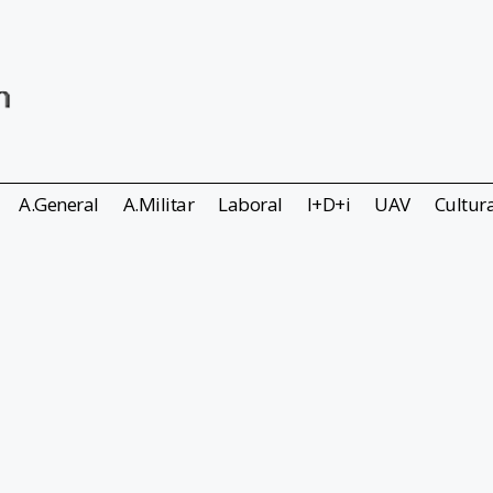
A.General
A.Militar
Laboral
I+D+i
UAV
Cultur