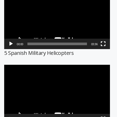
de
vídeo
00:00
03:36
5 Spanish Military Helicopters
Reproductor
de
vídeo