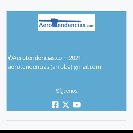
©Aerotendencias.com 2021
aerotendencias (arroba) gmail.com
Síguenos