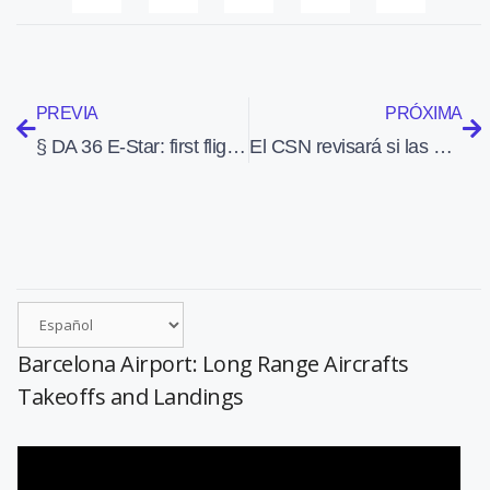
PREVIA
PRÓXIMA
§ DA 36 E-Star: first flight of an hybrid aircraft with range extender (EADS, Siemens)
El CSN revisará si las nucleares soportan el choque de un avión
Barcelona Airport: Long Range Aircrafts
Takeoffs and Landings
Reproductor