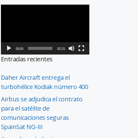
Reproductor
de
vídeo
00:00
02:15
Entradas recientes
Daher Aircraft entrega el
turbohélice Kodiak número 400
Airbus se adjudica el contrato
para el satélite de
comunicaciones seguras
SpainSat NG-III