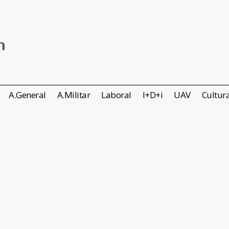
A.General
A.Militar
Laboral
I+D+i
UAV
Cultur