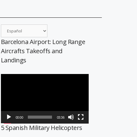
Barcelona Airport: Long Range
Aircrafts Takeoffs and
Landings
Reproductor
de
vídeo
00:00
03:36
5 Spanish Military Helicopters