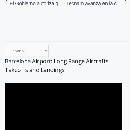
El Gobierno autoriza que vuelvan a volar los Airbus A400M
Tecnam avanza en la construcción del prototipo del bimotor P2012 Traveller
Barcelona Airport: Long Range Aircrafts
Takeoffs and Landings
Reproductor
de
vídeo