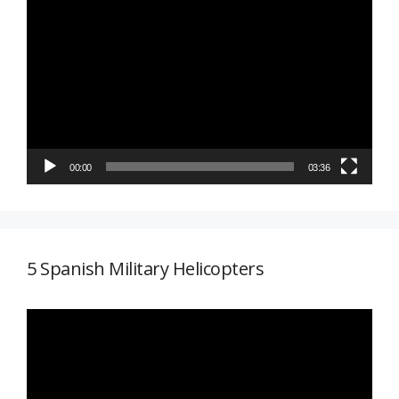
Reproductor
de
vídeo
00:00
03:36
5 Spanish Military Helicopters
Reproductor
de
vídeo