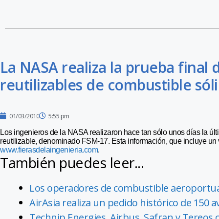
La NASA realiza la prueba final
reutilizables de combustible sól
01/03/2010
5:55 pm
Los ingenieros de la NASA realizaron hace tan sólo unos días la ú
reutilizable, denominado FSM-17. Esta información, que incluye un v
www.fierasdelaingenieria.com
.
También puedes leer...
Los operadores de combustible aeroportuar
AirAsia realiza un pedido histórico de 150 
Technip Energies, Airbus, Safran y Tereos