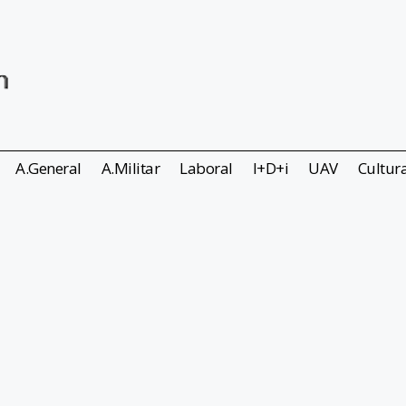
A.General
A.Militar
Laboral
I+D+i
UAV
Cultur