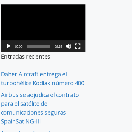
Reproductor
de
vídeo
00:00
02:15
Entradas recientes
Daher Aircraft entrega el
turbohélice Kodiak número 400
Airbus se adjudica el contrato
para el satélite de
comunicaciones seguras
SpainSat NG-III