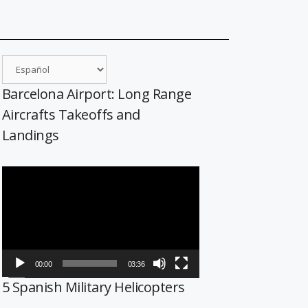
Barcelona Airport: Long Range
Aircrafts Takeoffs and
Landings
Reproductor
de
vídeo
00:00
03:36
5 Spanish Military Helicopters