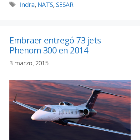
Indra
,
NATS
,
SESAR
Embraer entregó 73 jets
Phenom 300 en 2014
3 marzo, 2015