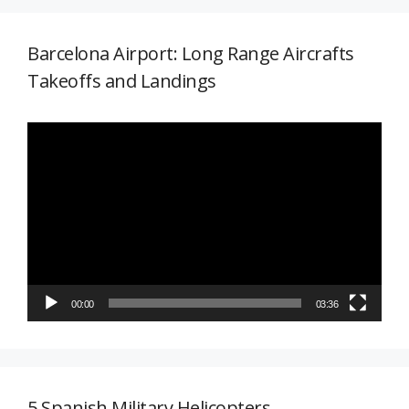
Barcelona Airport: Long Range Aircrafts
Takeoffs and Landings
Reproductor
de
vídeo
00:00
03:36
5 Spanish Military Helicopters