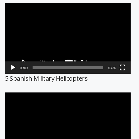
Reproductor
de
vídeo
00:00
03:36
5 Spanish Military Helicopters
Reproductor
de
vídeo