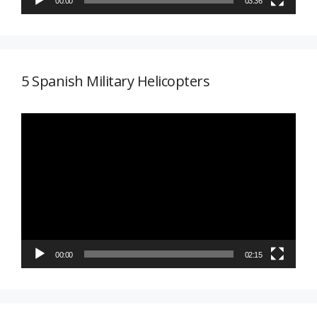
00:00
03:36
5 Spanish Military Helicopters
Reproductor
de
vídeo
00:00
02:15