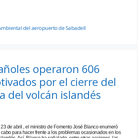
Ambiental del aeropuerto de Sabadell
añoles operaron 606
ivados por el cierre del
a del volcán islandés
 23 de abril , el ministro de Fomento José Blanco enumeró
 cabo para hacer frente a los problemas ocasionados en los
slandés. Así, Blanco ha señalado, entre otras acciones, las