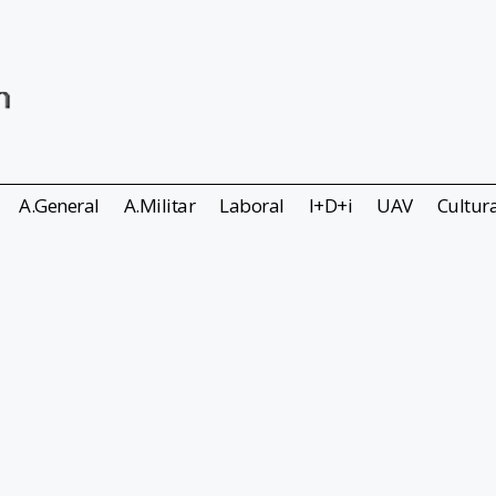
A.General
A.Militar
Laboral
I+D+i
UAV
Cultur