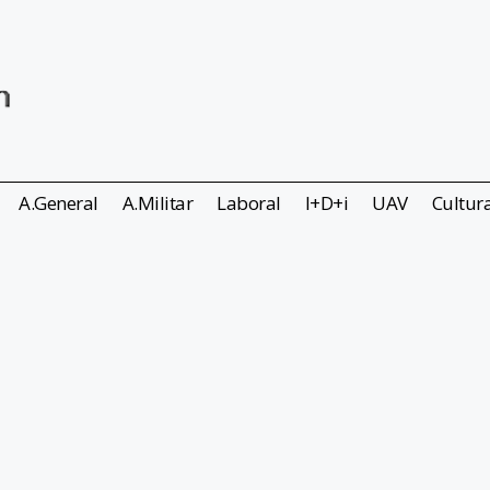
A.General
A.Militar
Laboral
I+D+i
UAV
Cultur