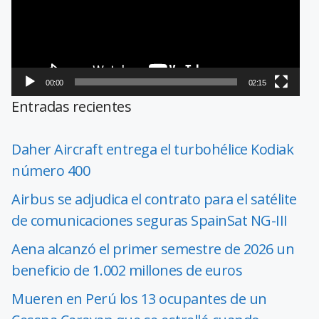
00:00
02:15
Entradas recientes
Daher Aircraft entrega el turbohélice Kodiak
número 400
Airbus se adjudica el contrato para el satélite
de comunicaciones seguras SpainSat NG-III
Aena alcanzó el primer semestre de 2026 un
beneficio de 1.002 millones de euros
Mueren en Perú los 13 ocupantes de un