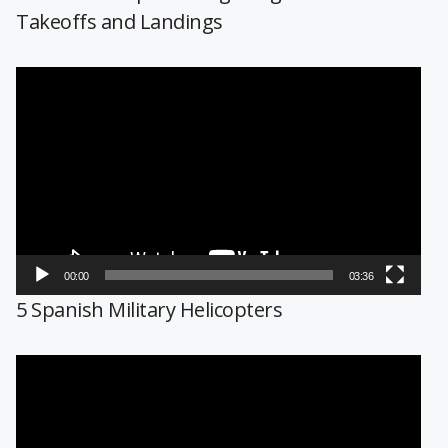
Takeoffs and Landings
Reproductor
de
vídeo
00:00
03:36
5 Spanish Military Helicopters
Reproductor
de
vídeo