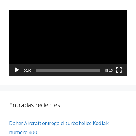
Reproductor
de
vídeo
00:00
02:15
Entradas recientes
Daher Aircraft entrega el turbohélice Kodiak
número 400