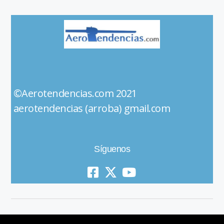
©Aerotendencias.com 2021
aerotendencias (arroba) gmail.com
Síguenos