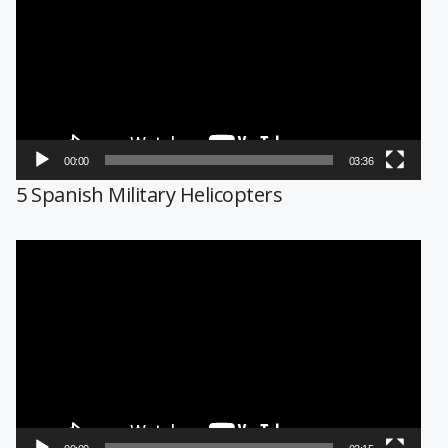
vídeo
00:00
03:36
5 Spanish Military Helicopters
Reproductor
de
vídeo