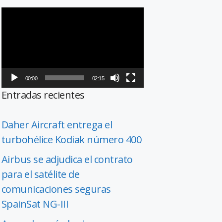
Reproductor
de
vídeo
00:00
02:15
Entradas recientes
Daher Aircraft entrega el
turbohélice Kodiak número 400
Airbus se adjudica el contrato
para el satélite de
comunicaciones seguras
SpainSat NG-III