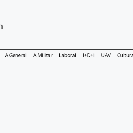
A.General
A.Militar
Laboral
I+D+i
UAV
Cultur