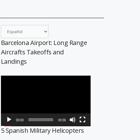
Barcelona Airport: Long Range
Aircrafts Takeoffs and
Landings
Reproductor
de
vídeo
00:00
03:36
5 Spanish Military Helicopters