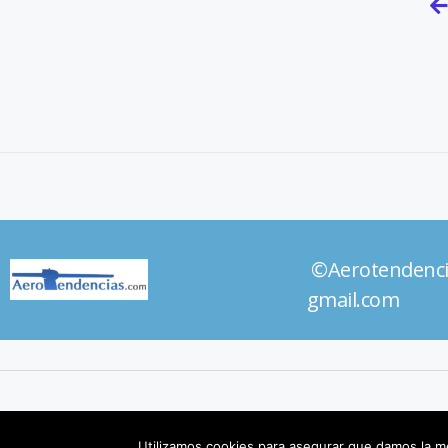
©Aerotendenc
gmail.com
Utilizamos cookies para asegurar que damos la me