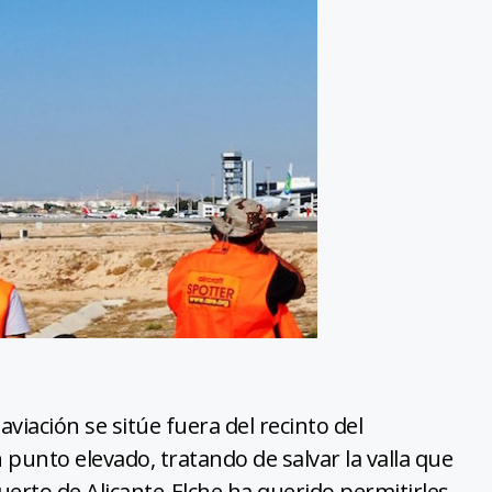
viación se sitúe fuera del recinto del
unto elevado, tratando de salvar la valla que
uerto de Alicante-Elche ha querido permitirles