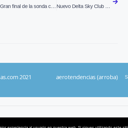
Gran final de la sonda cometaria Rosetta
Nuevo Delta Sky Club en la Terminal B del aeropuerto de Atlanta
ias.com 2021 aerotendencias (arroba)
S
jor experiencia al usuario en nuestra web. Si sigues utilizando este s