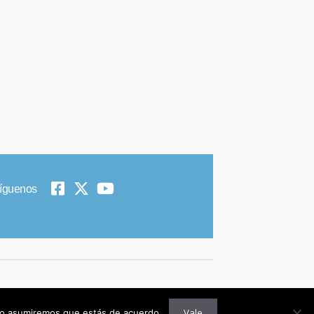
íguenos
© 2019 All Rights Reserved
Vale
itio asumiremos que estás de acuerdo.