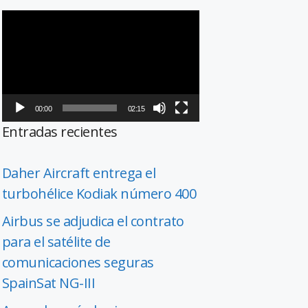
Reproductor
de
vídeo
00:00
02:15
Entradas recientes
Daher Aircraft entrega el
turbohélice Kodiak número 400
Airbus se adjudica el contrato
para el satélite de
comunicaciones seguras
SpainSat NG-III