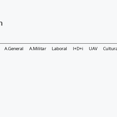
A.General
A.Militar
Laboral
I+D+i
UAV
Cultur