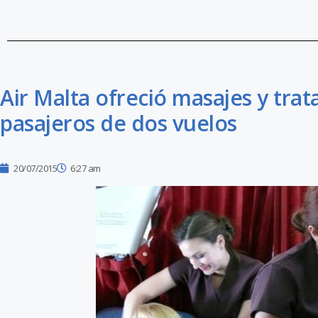
Air Malta ofreció masajes y trat
pasajeros de dos vuelos
20/07/2015
6:27 am