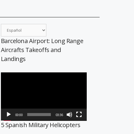
Barcelona Airport: Long Range
Aircrafts Takeoffs and
Landings
Reproductor
de
vídeo
00:00
03:36
5 Spanish Military Helicopters