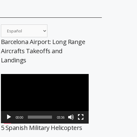
Barcelona Airport: Long Range
Aircrafts Takeoffs and
Landings
Reproductor
de
vídeo
00:00
03:36
5 Spanish Military Helicopters