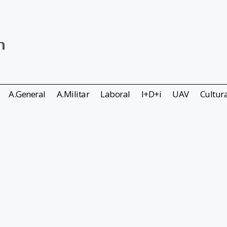
A.General
A.Militar
Laboral
I+D+i
UAV
Cultur