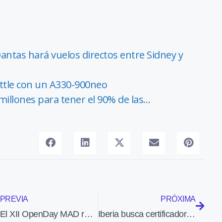
ntas hará vuelos directos entre Sidney y
eattle con un A330-900neo
millones para tener el 90% de las…
PREVIA
PRÓXIMA
El XII OpenDay MAD reúne a 150 spotters en el Aeropuerto de Madrid
Iberia busca certificadores para Mantenimiento en Línea