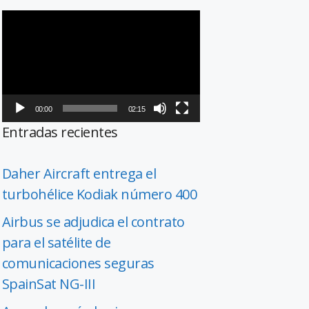
Reproductor
de
vídeo
00:00
02:15
Entradas recientes
Daher Aircraft entrega el
turbohélice Kodiak número 400
Airbus se adjudica el contrato
para el satélite de
comunicaciones seguras
SpainSat NG-III