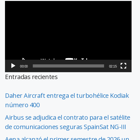
Reproductor
de
vídeo
00:00
02:15
Entradas recientes
Daher Aircraft entrega el turbohélice Kodiak
número 400
Airbus se adjudica el contrato para el satélite
de comunicaciones seguras SpainSat NG-III
Aena alcanzó el primer semestre de 2026 un