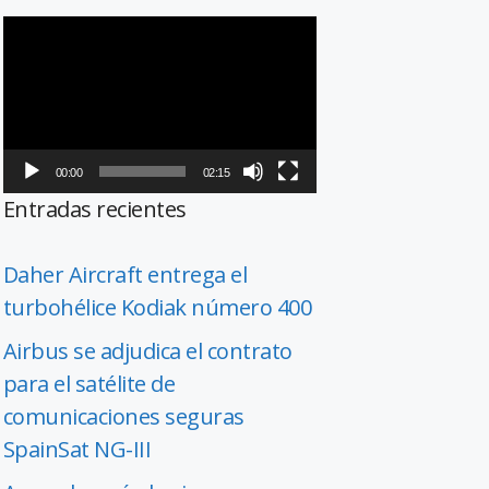
Reproductor
de
vídeo
00:00
02:15
Entradas recientes
Daher Aircraft entrega el
turbohélice Kodiak número 400
Airbus se adjudica el contrato
para el satélite de
comunicaciones seguras
SpainSat NG-III