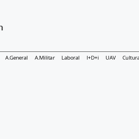
A.General
A.Militar
Laboral
I+D+i
UAV
Cultur