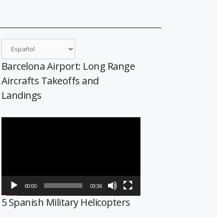
Barcelona Airport: Long Range
Aircrafts Takeoffs and
Landings
Reproductor
de
vídeo
00:00
03:36
5 Spanish Military Helicopters