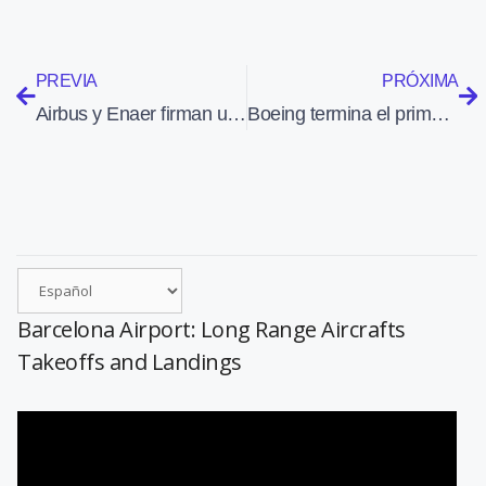
PREVIA
PRÓXIMA
Airbus y Enaer firman un acuerdo para cooperar en el mantenimiento y modernización de aviones
Boeing termina el primer 737 Next Generation fabricado a un mayor ritmo de producción
Barcelona Airport: Long Range Aircrafts
Takeoffs and Landings
Reproductor
de