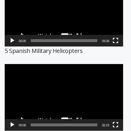
vídeo
00:00
03:36
5 Spanish Military Helicopters
Reproductor
de
vídeo
00:00
02:15