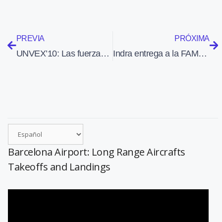
PREVIA
PRÓXIMA
UNVEX’10: Las fuerzas de Seguridad apremian a cambiar la normativa del espacio aéreo para poder utilizar UAVs
Indra entrega a la FAMET los simuladores del helicóptero Tigre
Barcelona Airport: Long Range Aircrafts
Takeoffs and Landings
Reproductor
de