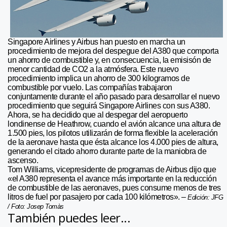
Singapore Airlines y Airbus han puesto en marcha un
procedimiento de mejora del despegue del A380 que comporta
un ahorro de combustible y, en consecuencia, la emisisón de
menor cantidad de CO2 a la atmósfera. Este nuevo
procedimiento implica un ahorro de 300 kilogramos de
combustible por vuelo. Las compañías trabajaron
conjuntamente durante el año pasado para desarrollar el nuevo
procedimiento que seguirá Singapore Airlines con sus A380.
Ahora, se ha decidido que al despegar del aeropuerto
londinense de Heathrow, cuando el avión alcance una altura de
1.500 pies, los pilotos utilizarán de forma flexible la aceleración
de la aeronave hasta que ésta alcance los 4.000 pies de altura,
generando el citado ahorro durante parte de la maniobra de
ascenso.
Tom Williams, vicepresidente de programas de Airbus dijo que
«el A380 representa el avance más importante en la reducción
de combustible de las aeronaves, pues consume menos de tres
litros de fuel por pasajero por cada 100 kilómetros». –
E
dición: JFG
/ Foto: Josep Tomàs
También puedes leer...