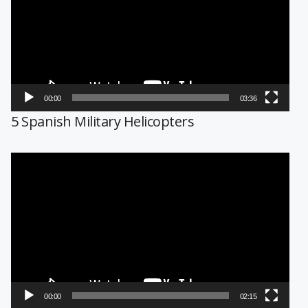
vídeo
00:00
03:36
5 Spanish Military Helicopters
Reproductor
de
vídeo
00:00
02:15