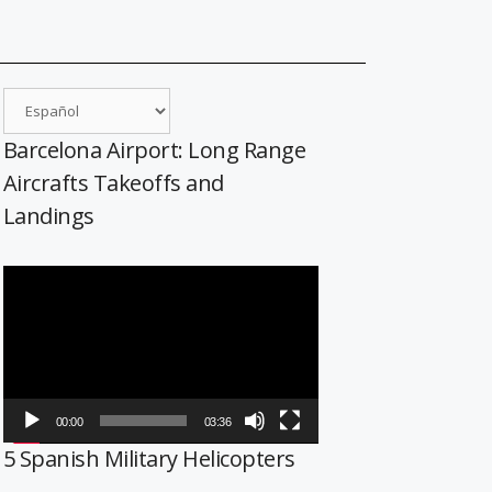
Barcelona Airport: Long Range
Aircrafts Takeoffs and
Landings
Reproductor
de
vídeo
00:00
03:36
5 Spanish Military Helicopters