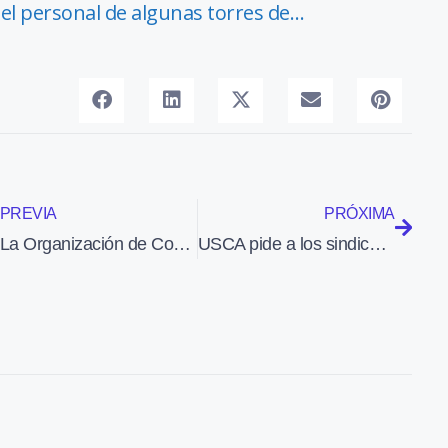
 el personal de algunas torres de…
PREVIA
PRÓXIMA
La Organización de Consumidores y Usuarios pide al Gobierno firmeza con los controladores aéreos
USCA pide a los sindicatos que rechacen el Decreto ley que anula los privilegios del colectivo