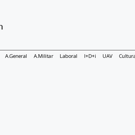
A.General
A.Militar
Laboral
I+D+i
UAV
Cultur