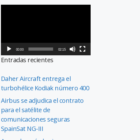
Reproductor
de
vídeo
00:00
02:15
Entradas recientes
Daher Aircraft entrega el
turbohélice Kodiak número 400
Airbus se adjudica el contrato
para el satélite de
comunicaciones seguras
SpainSat NG-III