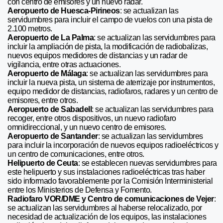
con centro de emisores y un nuevo radar.
Aeropuerto de Huesca-Pirineos
: se actualizan las
servidumbres para incluir el campo de vuelos con una pista de
2.100 metros.
Aeropuerto de La Palma
: se actualizan las servidumbres para
incluir la ampliación de pista, la modificación de radiobalizas,
nuevos equipos medidores de distancias y un radar de
vigilancia, entre otras actuaciones.
Aeropuerto de Málaga
: se actualizan las servidumbres para
incluir la nueva pista, un sistema de aterrizaje por instrumentos,
equipo medidor de distancias, radiofaros, radares y un centro de
emisores, entre otros.
Aeropuerto de Sabadell
: se actualizan las servidumbres para
recoger, entre otros dispositivos, un nuevo radiofaro
omnidireccional, y un nuevo centro de emisores.
Aeropuerto de Santander
: se actualizan las servidumbres
para incluir la incorporación de nuevos equipos radioeléctricos y
un centro de comunicaciones, entre otros.
Helipuerto de Ceuta
: se establecen nuevas servidumbres para
este helipuerto y sus instalaciones radioeléctricas tras haber
sido informado favorablemente por la Comisión Interministerial
entre los Ministerios de Defensa y Fomento.
Radiofaro VOR/DME y Centro de comunicaciones de Vejer
:
se actualizan las servidumbres al haberse relocalizado, por
necesidad de actualización de los equipos, las instalaciones