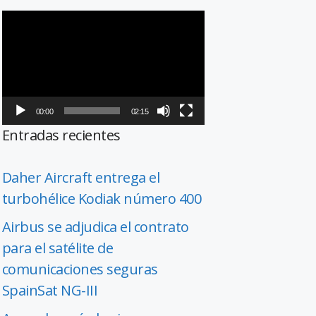
Reproductor
de
vídeo
00:00
02:15
Entradas recientes
Daher Aircraft entrega el
turbohélice Kodiak número 400
Airbus se adjudica el contrato
para el satélite de
comunicaciones seguras
SpainSat NG-III