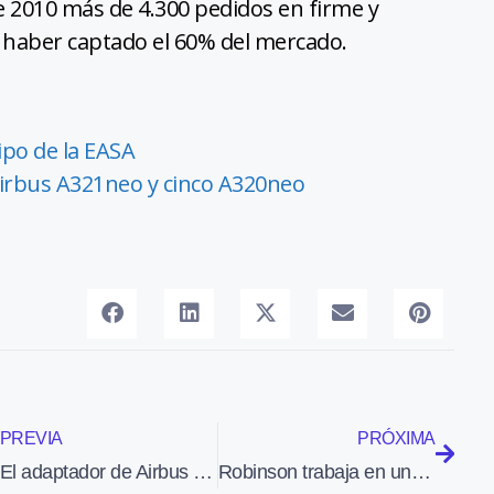
de 2010 más de 4.300 pedidos en firme y
e haber captado el 60% del mercado.
tipo de la EASA
Airbus A321neo y cinco A320neo
PREVIA
PRÓXIMA
El adaptador de Airbus Defence and Space en España contribuye al exitoso lanzamiento del satélite Telstar 12
Robinson trabaja en una versión del R44 de dos plazas para el mercado de la formación de pilotos