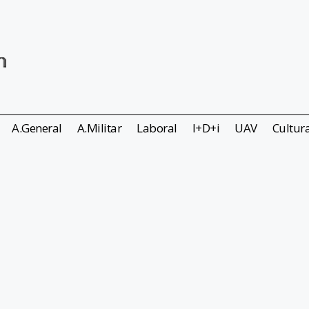
A.General
A.Militar
Laboral
I+D+i
UAV
Cultur