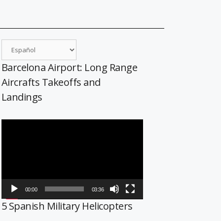
Barcelona Airport: Long Range
Aircrafts Takeoffs and
Landings
Reproductor
de
vídeo
00:00
03:36
5 Spanish Military Helicopters