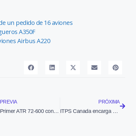
de un pedido de 16 aviones
rgueros A350F
aviones Airbus A220
PREVIA
PRÓXIMA
Primer ATR 72-600 configurado con 26 asientos de clase ‘business’
ITPS Canada encarga 6 aviones de entrenamiento avanzado Leonardo M-346 T Block 20