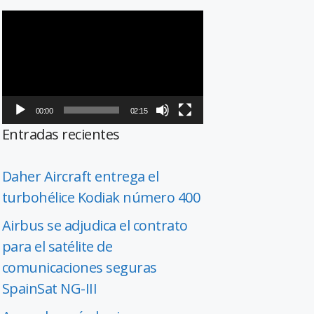
Reproductor
de
vídeo
00:00
02:15
Entradas recientes
Daher Aircraft entrega el
turbohélice Kodiak número 400
Airbus se adjudica el contrato
para el satélite de
comunicaciones seguras
SpainSat NG-III