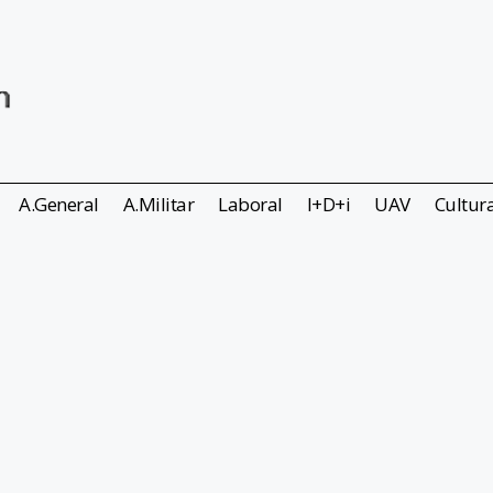
A.General
A.Militar
Laboral
I+D+i
UAV
Cultur