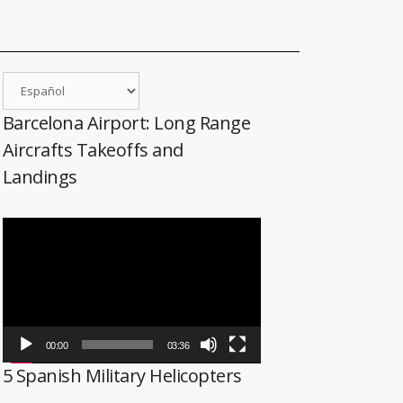
Barcelona Airport: Long Range
Aircrafts Takeoffs and
Landings
Reproductor
de
vídeo
00:00
03:36
5 Spanish Military Helicopters