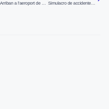
Arriban a l’aeroport de Lleida-Alguaire els primers 400 turistes britànics
Simulacro de accidente aéreo de una aeronave civil dentro de la Base Aérea de Albacete