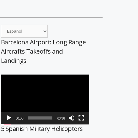
Barcelona Airport: Long Range
Aircrafts Takeoffs and
Landings
Reproductor
de
vídeo
00:00
03:36
5 Spanish Military Helicopters