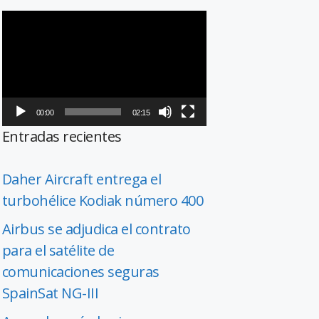
Reproductor
de
vídeo
00:00
02:15
Entradas recientes
Daher Aircraft entrega el
turbohélice Kodiak número 400
Airbus se adjudica el contrato
para el satélite de
comunicaciones seguras
SpainSat NG-III