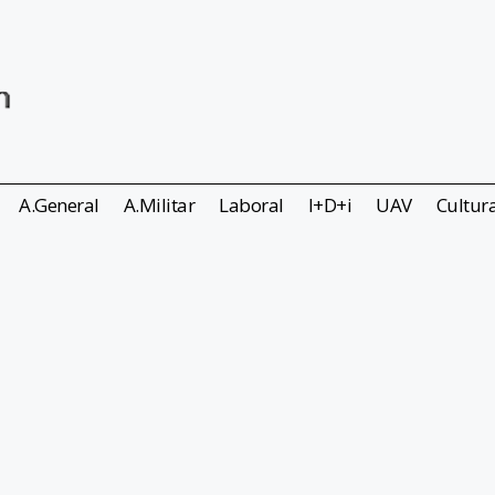
A.General
A.Militar
Laboral
I+D+i
UAV
Cultur