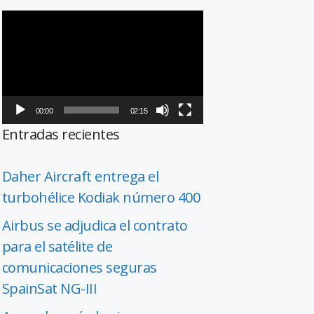
Reproductor
de
vídeo
00:00
02:15
Entradas recientes
Daher Aircraft entrega el
turbohélice Kodiak número 400
Airbus se adjudica el contrato
para el satélite de
comunicaciones seguras
SpainSat NG-III