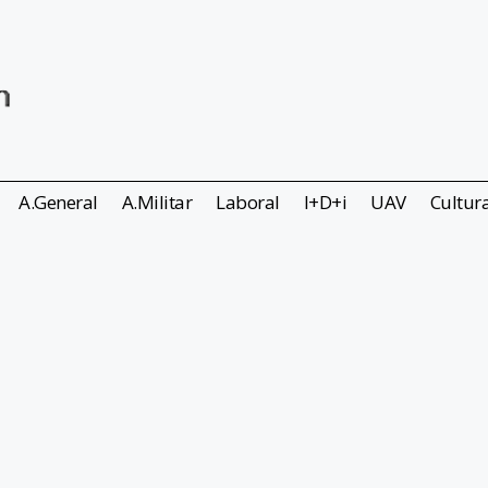
A.General
A.Militar
Laboral
I+D+i
UAV
Cultur