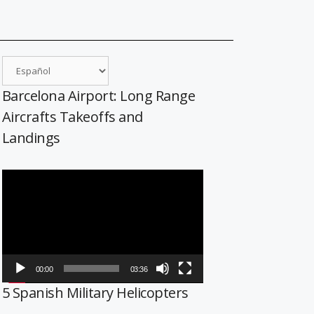
Barcelona Airport: Long Range
Aircrafts Takeoffs and
Landings
Reproductor
de
vídeo
00:00
03:36
5 Spanish Military Helicopters