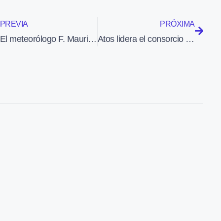
PREVIA
PRÓXIMA
El meteorólogo F. Mauri y el piloto J. Martín publican «El tiempo visto desde el cielo»
Atos lidera el consorcio que desarrollará los controles de misión espacial de CNES