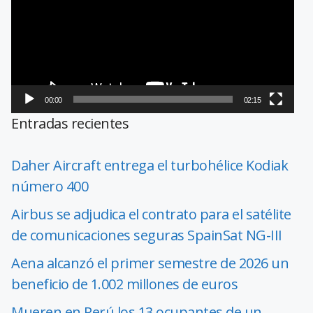
vídeo
00:00
02:15
Entradas recientes
Daher Aircraft entrega el turbohélice Kodiak
número 400
Airbus se adjudica el contrato para el satélite
de comunicaciones seguras SpainSat NG-III
Aena alcanzó el primer semestre de 2026 un
beneficio de 1.002 millones de euros
Mueren en Perú los 13 ocupantes de un