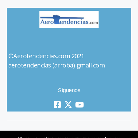
©Aerotendencias.com 2021
aerotendencias (arroba) gmail.com
Síguenos