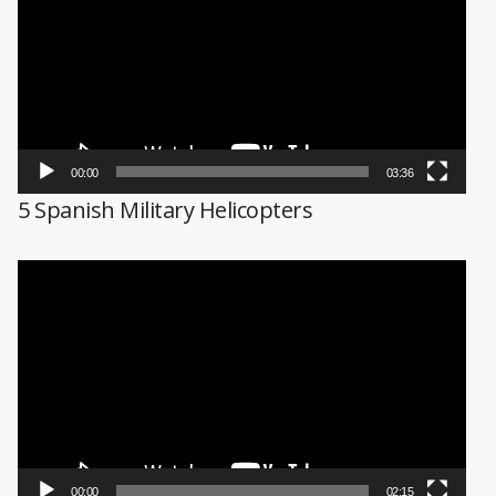
vídeo
00:00
03:36
5 Spanish Military Helicopters
Reproductor
de
vídeo
00:00
02:15