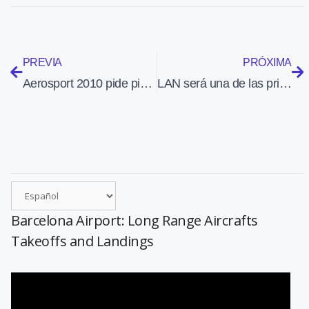
PREVIA
PRÓXIMA
Aerosport 2010 pide pista para el despegue
LAN será una de las primeras aerolíneas del mundo en recibir los nuevos Boeing 787 Dreamliner
Barcelona Airport: Long Range Aircrafts
Takeoffs and Landings
Reproductor
de