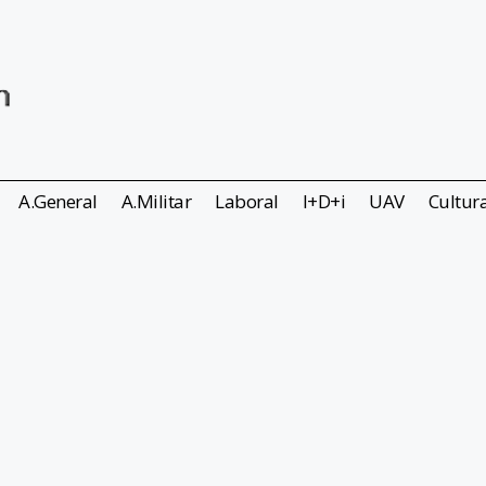
A.General
A.Militar
Laboral
I+D+i
UAV
Cultur