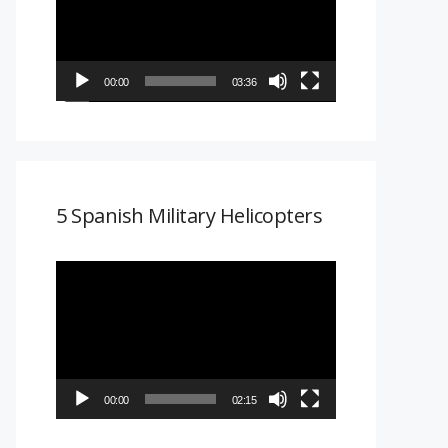
vídeo
00:00
03:36
5 Spanish Military Helicopters
Reproductor
de
vídeo
00:00
02:15