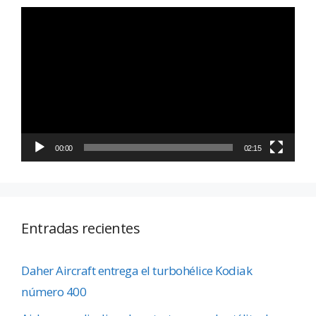
Reproductor
de
vídeo
00:00
02:15
Entradas recientes
Daher Aircraft entrega el turbohélice Kodiak
número 400