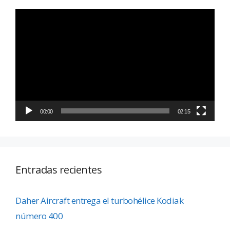
Reproductor
de
vídeo
00:00
02:15
Entradas recientes
Daher Aircraft entrega el turbohélice Kodiak
número 400