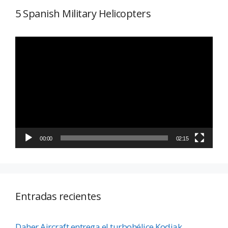
5 Spanish Military Helicopters
Reproductor
de
vídeo
00:00
02:15
Entradas recientes
Daher Aircraft entrega el turbohélice Kodiak