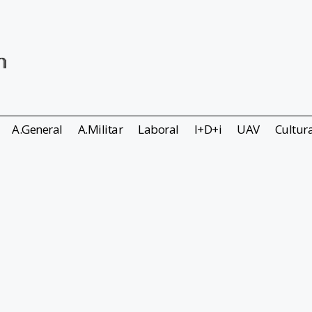
A.General
A.Militar
Laboral
I+D+i
UAV
Cultur