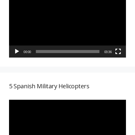
de
vídeo
00:00
03:36
5 Spanish Military Helicopters
Reproductor
de
vídeo