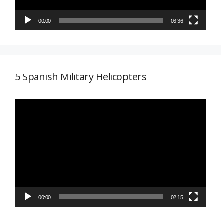
00:00
03:36
5 Spanish Military Helicopters
Reproductor
de
vídeo
00:00
02:15