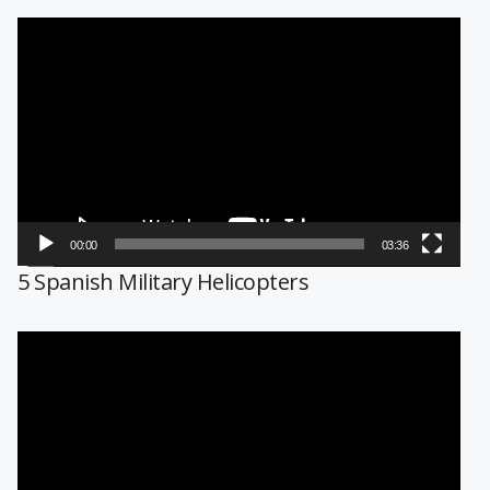
Reproductor
de
vídeo
00:00
03:36
5 Spanish Military Helicopters
Reproductor
de
vídeo