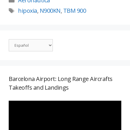
Aeronáutica
hipoxia
,
N900KN
,
TBM 900
Barcelona Airport: Long Range Aircrafts
Takeoffs and Landings
Reproductor
de
vídeo