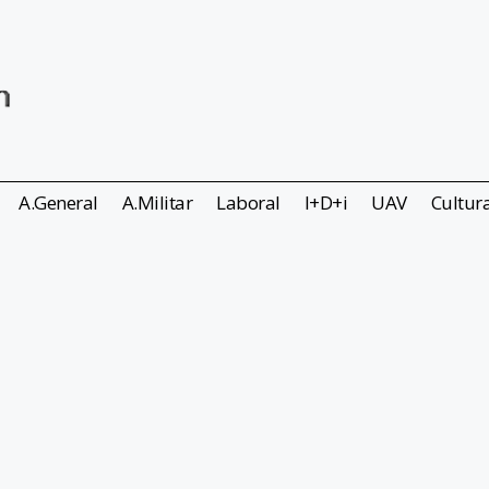
A.General
A.Militar
Laboral
I+D+i
UAV
Cultur