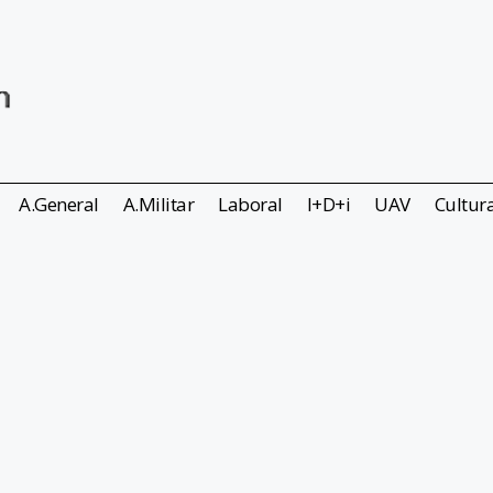
A.General
A.Militar
Laboral
I+D+i
UAV
Cultur