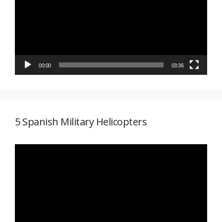
vídeo
00:00
03:36
5 Spanish Military Helicopters
Reproductor
de
vídeo