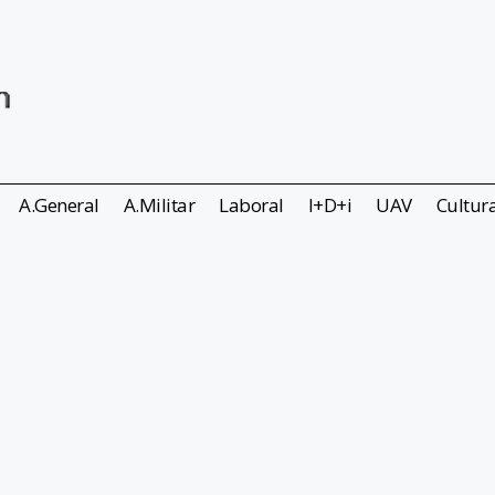
A.General
A.Militar
Laboral
I+D+i
UAV
Cultur