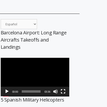
Barcelona Airport: Long Range
Aircrafts Takeoffs and
Landings
Reproductor
de
vídeo
00:00
03:36
5 Spanish Military Helicopters