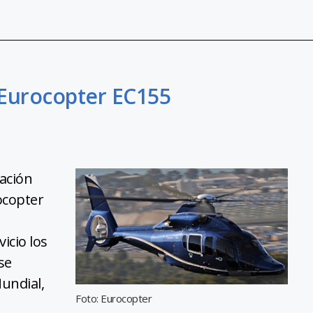
 Eurocopter EC155
lación
ocopter
icio los
se
undial,
Foto: Eurocopter