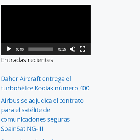
Reproductor
de
vídeo
00:00
02:15
Entradas recientes
Daher Aircraft entrega el
turbohélice Kodiak número 400
Airbus se adjudica el contrato
para el satélite de
comunicaciones seguras
SpainSat NG-III