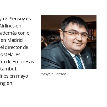
a Z. Sensoy es
Airlines en
 además con el
a en Madrid
el director de
ostela, es
ción de Empresas
stambul.
Yahya Z. Sensoy
lines en mayo
ing en