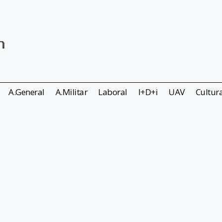
A.General
A.Militar
Laboral
I+D+i
UAV
Cultur