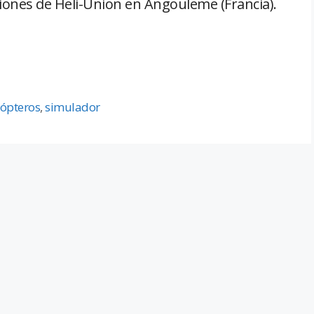
iones de Heli-Union en Angouleme (Francia).
cópteros
,
simulador