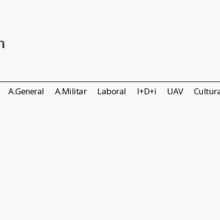
A.General
A.Militar
Laboral
I+D+i
UAV
Cultur