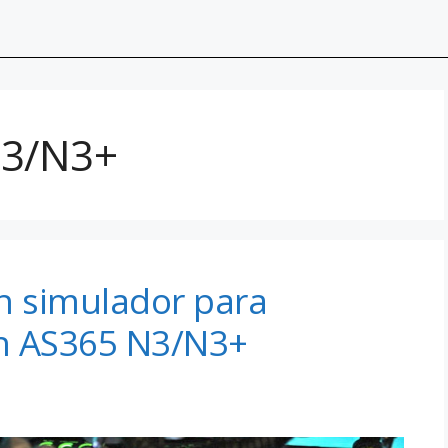
N3/N3+
n simulador para
n AS365 N3/N3+