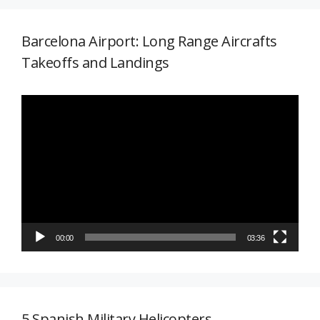
Barcelona Airport: Long Range Aircrafts
Takeoffs and Landings
Reproductor
de
vídeo
00:00
03:36
5 Spanish Military Helicopters