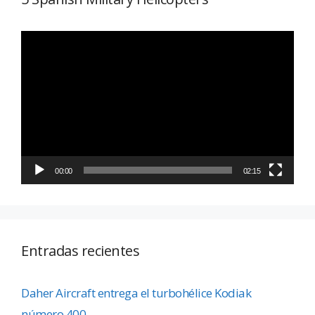
Reproductor
de
vídeo
00:00
02:15
Entradas recientes
Daher Aircraft entrega el turbohélice Kodiak
número 400