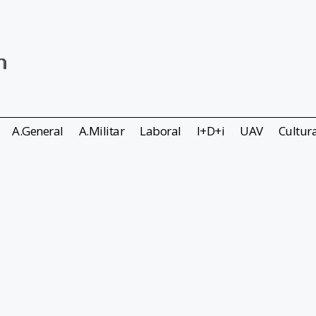
A.General
A.Militar
Laboral
I+D+i
UAV
Cultur