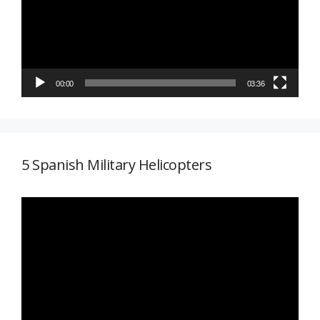
00:00
03:36
5 Spanish Military Helicopters
Reproductor
de
vídeo