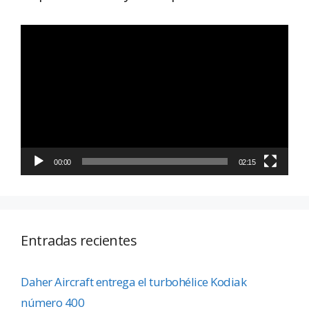
Reproductor
de
vídeo
00:00
02:15
Entradas recientes
Daher Aircraft entrega el turbohélice Kodiak
número 400